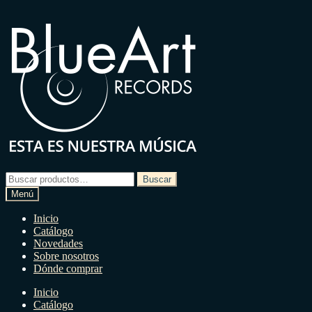
Ir
Ir
a
a
la
la
navegación
página
Buscar
Buscar
por:
Menú
Inicio
Catálogo
Novedades
Sobre nosotros
Dónde comprar
Inicio
Catálogo