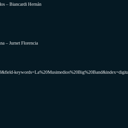
los – Biancardi Hernán
na – Jurnet Florencia
F8&field-keywords=La%20Musimedios%20Big%20Band&index=digital