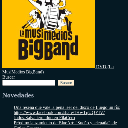
DVD (La
MusiMedios BigBand)
Buscar
Buscar
Novedades
Una reseña que vale la pena leer del disco de Luego un río:
https://www.facebook.com/share/1HwTqUQYfV/
Jodos-Salvatierra dúo en FilaCero
Próximo lanzamiento de BlueArt: “Sueño y telepatía”, de
Carlos Casazza