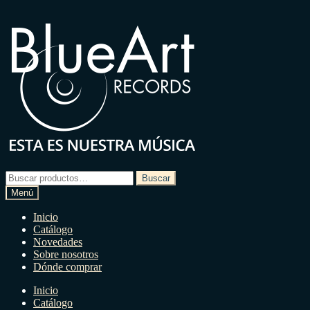
Ir
Ir
a
a
la
la
navegación
página
Buscar
Buscar
por:
Menú
Inicio
Catálogo
Novedades
Sobre nosotros
Dónde comprar
Inicio
Catálogo