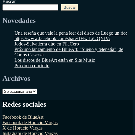
Buscar
Buscar
Novedades
Una reseña que vale la pena leer del disco de Luego un río:
https://www.facebook.com/share/1HwTqUQYfV/
Jodos-Salvatierra dúo en FilaCero
Próximo lanzamiento de BlueArt: “Sueño y telepatía”, de
Carlos Casazza
Los discos de BlueArt están en Site Music
Próximo concierto
Archivos
Archivos
Redes sociales
Facebook de BlueArt
Facebook de Horacio Vargas
X de Horacio Vargas
Instagram de Horacio Vargas