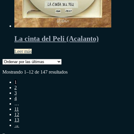
La cinta del Peli (Acalanto)
Leer más
Sorted
Mostrando 1–12 de 147 resultados
by
1
latest
2
3
4
…
11
12
13
→