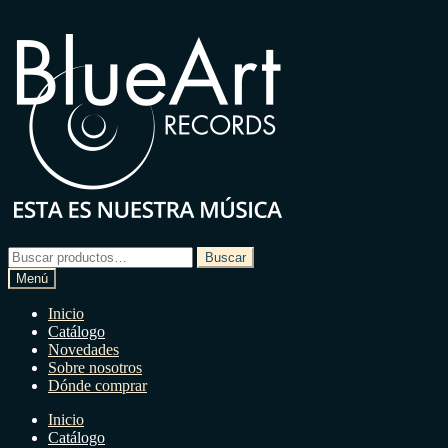
Ir
Ir
a
a
la
la
navegación
página
Buscar
Buscar
por:
Menú
Inicio
Catálogo
Novedades
Sobre nosotros
Dónde comprar
Inicio
Catálogo