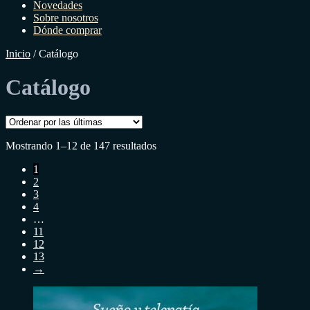
Novedades
Sobre nosotros
Dónde comprar
Inicio
/
Catálogo
Catálogo
Sorted
Mostrando 1–12 de 147 resultados
by
1
latest
2
3
4
…
11
12
13
→