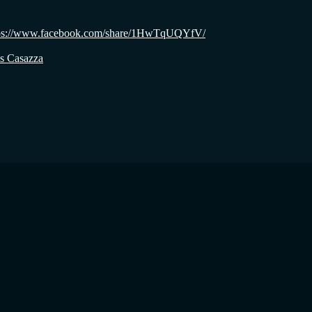
: https://www.facebook.com/share/1HwTqUQYfV/
os Casazza