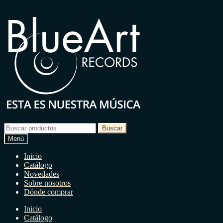
Ir
Ir
a
a
la
la
navegación
página
Buscar
Buscar
por:
Menú
Inicio
Catálogo
Novedades
Sobre nosotros
Dónde comprar
Inicio
Catálogo