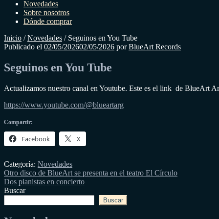
Novedades
Sobre nosotros
Dónde comprar
Inicio
/
Novedades
/
Seguinos en You Tube
Publicado el
02/05/2026
02/05/2026
por
BlueArt Records
Seguinos en You Tube
Actualizamos nuestro canal en Youtube. Este es el link de BlueArt A
https://www.youtube.com/@blueartarg
Compartir:
Facebook
X
Categoría:
Novedades
Navegación
Entrada
Otro disco de BlueArt se presenta en el teatro El Círculo
anterior:
Siguiente
Dos pianistas en concierto
de
entrada:
Buscar
entradas
Buscar