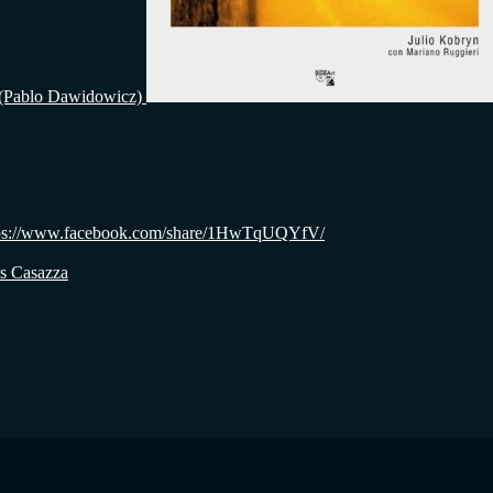
 (Pablo Dawidowicz)
: https://www.facebook.com/share/1HwTqUQYfV/
os Casazza