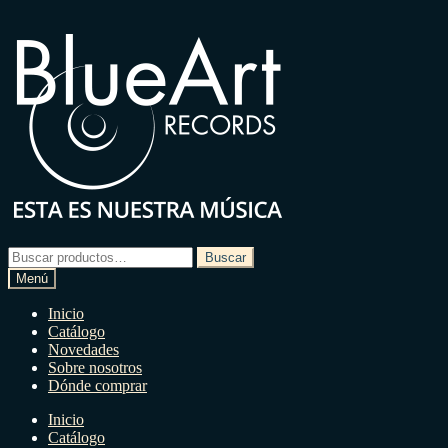
Ir
Ir
a
a
la
la
navegación
página
Buscar
Buscar
por:
Menú
Inicio
Catálogo
Novedades
Sobre nosotros
Dónde comprar
Inicio
Catálogo