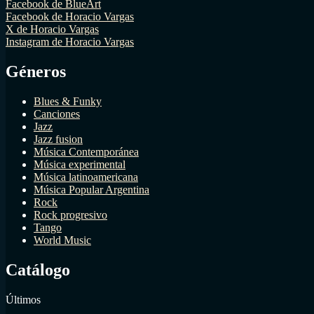
Facebook de BlueArt
Facebook de Horacio Vargas
X de Horacio Vargas
Instagram de Horacio Vargas
Géneros
Blues & Funky
Canciones
Jazz
Jazz fusion
Música Contemporánea
Música experimental
Música latinoamericana
Música Popular Argentina
Rock
Rock progresivo
Tango
World Music
Catálogo
Últimos