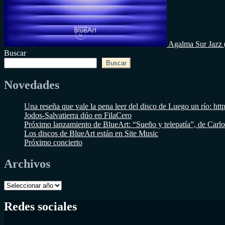
Agalma Sur Jazz
Buscar
Buscar
Novedades
Una reseña que vale la pena leer del disco de Luego un río
Jodos-Salvatierra dúo en FilaCero
Próximo lanzamiento de BlueArt: “Sueño y telepatía”, de Carl
Los discos de BlueArt están en Site Music
Próximo concierto
Archivos
Archivos
Redes sociales