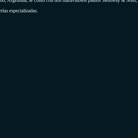
sario, Argentina, se contó con dos maravillosos pianos Steinway & Sons
rías especializadas.