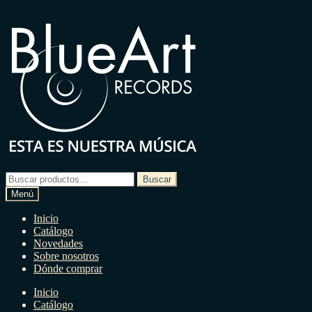
Ir
Ir
a
a
la
la
navegación
página
Buscar
Buscar
por:
Menú
Inicio
Catálogo
Novedades
Sobre nosotros
Dónde comprar
Inicio
Catálogo