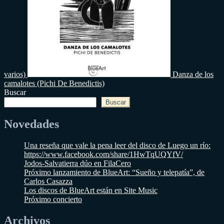
varios)
Danza de los
camalotes (Pichi De Benedictis)
Buscar
Buscar
Novedades
Una reseña que vale la pena leer del disco de Luego un río:
https://www.facebook.com/share/1HwTqUQYfV/
Jodos-Salvatierra dúo en FilaCero
Próximo lanzamiento de BlueArt: “Sueño y telepatía”, de
Carlos Casazza
Los discos de BlueArt están en Site Music
Próximo concierto
Archivos