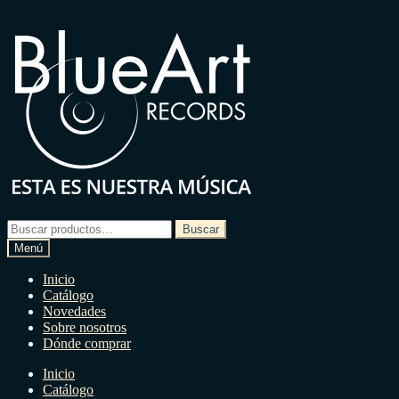
Ir
Ir
a
a
la
la
navegación
página
Buscar
Buscar
por:
Menú
Inicio
Catálogo
Novedades
Sobre nosotros
Dónde comprar
Inicio
Catálogo