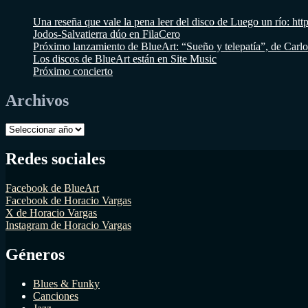
Una reseña que vale la pena leer del disco de Luego un río
Jodos-Salvatierra dúo en FilaCero
Próximo lanzamiento de BlueArt: “Sueño y telepatía”, de Carl
Los discos de BlueArt están en Site Music
Próximo concierto
Archivos
Archivos
Redes sociales
Facebook de BlueArt
Facebook de Horacio Vargas
X de Horacio Vargas
Instagram de Horacio Vargas
Géneros
Blues & Funky
Canciones