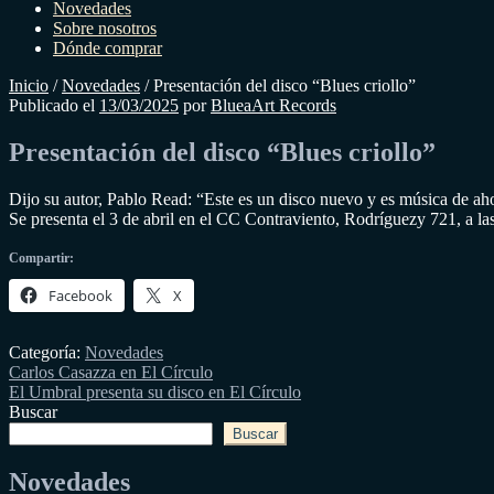
Novedades
Sobre nosotros
Dónde comprar
Inicio
/
Novedades
/
Presentación del disco “Blues criollo”
Publicado el
13/03/2025
por
BlueaArt Records
Presentación del disco “Blues criollo”
Dijo su autor, Pablo Read: “Este es un disco nuevo y es música de ahor
Se presenta el 3 de abril en el CC Contraviento, Rodríguezy 721, a la
Compartir:
Facebook
X
Categoría:
Novedades
Navegación
Entrada
Carlos Casazza en El Círculo
anterior:
Siguiente
El Umbral presenta su disco en El Círculo
de
entrada:
Buscar
entradas
Buscar
Novedades