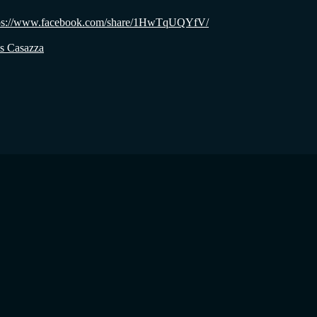
: https://www.facebook.com/share/1HwTqUQYfV/
os Casazza