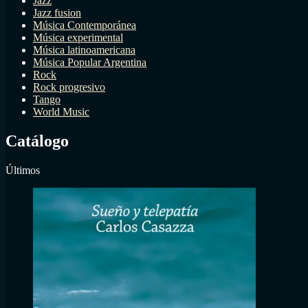
Jazz
Jazz fusion
Música Contemporánea
Música experimental
Música latinoamericana
Música Popular Argentina
Rock
Rock progresivo
Tango
World Music
Catálogo
Últimos