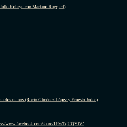
(Julio Kobryn con Mariano Ruggieri)
on dos pianos (Rocío Giménez López y Ernesto Jodos)
: https://www.facebook.com/share/1HwTqUQYfV/