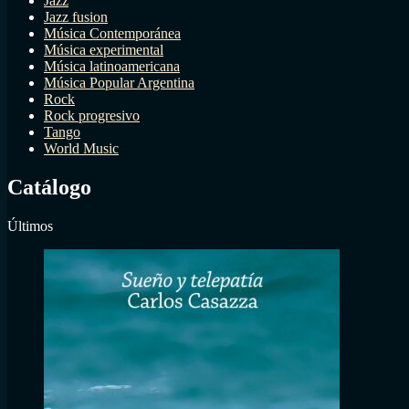
Jazz
Jazz fusion
Música Contemporánea
Música experimental
Música latinoamericana
Música Popular Argentina
Rock
Rock progresivo
Tango
World Music
Catálogo
Últimos