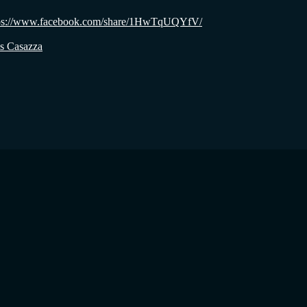
: https://www.facebook.com/share/1HwTqUQYfV/
os Casazza