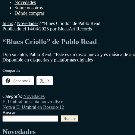
Novedades
Sobre nosotros
Dónde comprar
Inicio
/
Novedades
/
“Blues Criollo” de Pablo Read
Publicado el
14/04/2025
por
BlueaArt Records
“Blues Criollo” de Pablo Read
Dijo su autor, Pablo Read: “Este es un disco nuevo y es música de ahor
Disponible en disquerías y plataformas digitales
Compartir:
Facebook
X
Categoría:
Novedades
Navegación
Entrada
El Umbral presenta nuevo disco
anterior:
Siguiente
Nota a El Umbral en Rosario/12
de
entrada:
Buscar
entradas
Buscar
Novedades