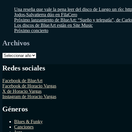
Una reseña que vale la pena leer del disco de Luego un río
Jodos-Salvatierra dúo en FilaCero
Próximo lanzamiento de BlueArt: “Sueño y telepatía”, de Carl
Los discos de BlueArt están en Site Music
Próximo concierto
Archivos
Archivos
Redes sociales
Facebook de BlueArt
Facebook de Horacio Vargas
X de Horacio Vargas
Instagram de Horacio Vargas
Géneros
Blues & Funky
Canciones