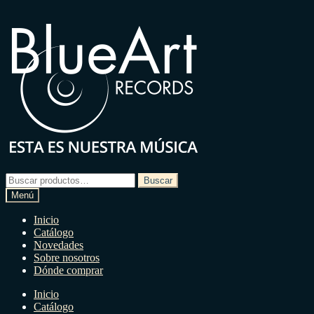
Ir
Ir
a
a
la
la
navegación
página
Buscar
Buscar
por:
Menú
Inicio
Catálogo
Novedades
Sobre nosotros
Dónde comprar
Inicio
Catálogo