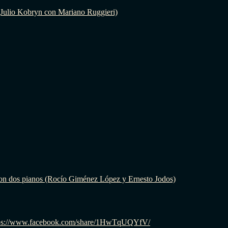
(Julio Kobryn con Mariano Ruggieri)
on dos pianos (Rocío Giménez López y Ernesto Jodos)
: https://www.facebook.com/share/1HwTqUQYfV/